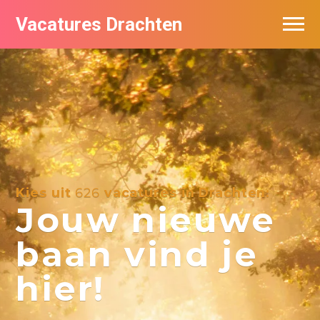
Vacatures Drachten
Vacatures per bedrijf in Drachten
De populairste vacatures in Drachten
Nieuwsbrief feed
Kies uit
626
vacatures in Drachten:
Jouw nieuwe
baan vind je
hier!