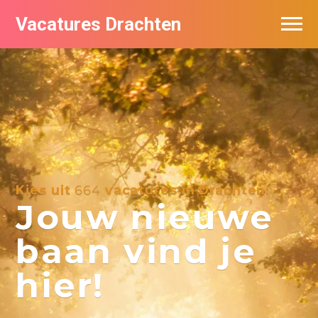
Vacatures Drachten
Vacatures per bedrijf in Drachten
De populairste vacatures in Drachten
Nieuwsbrief feed
Kies uit
664
vacatures in Drachten:
Jouw nieuwe
baan vind je
hier!