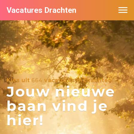
Vacatures Drachten
Vacatures per bedrijf in Drachten
De populairste vacatures in Drachten
Nieuwsbrief feed
Kies uit
664
vacatures in Drachten:
Jouw nieuwe
baan vind je
hier!