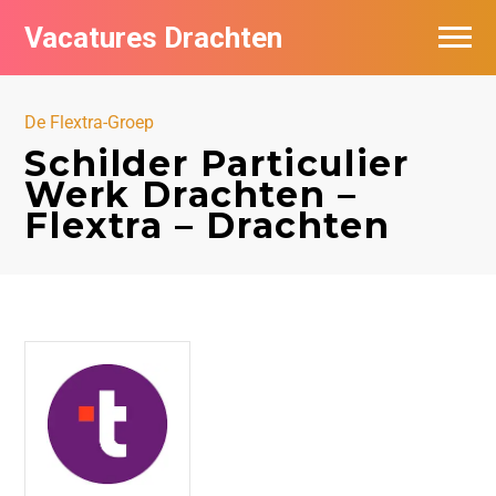
Vacatures Drachten
Vacatures per bedrijf in Drachten
De Flextra-Groep
De populairste vacatures in Drachten
Schilder Particulier
Werk Drachten –
Nieuwsbrief feed
Flextra – Drachten