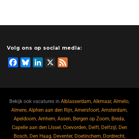
a
n
a
hr
h
m
c
k
st
e
at
ai
e
e
o
a
s
l
b
dI
d
d
A
o
n
o
s
p
Volg ons op social media:
o
n
p
F
Bl
Li
X
F
k
a
u
n
e
c
e
k
e
e
s
e
d
b
ky
dI
Bekijk ook vacatures in
Alblasserdam
,
Alkmaar
,
Almelo
,
o
n
Almere
,
Alphen aan den Rijn
,
Amersfoort
,
Amsterdam
,
Apeldoorn
,
Arnhem
,
Assen
,
Bergen op Zoom
,
Breda
,
o
Capelle aan den IJssel
,
Coevorden
,
Delft
,
Delfzijl
,
Den
k
Bosch
,
Den Haag
,
Deventer
,
Doetinchem
,
Dordrecht
,