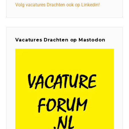
Volg vacatures Drachten ook op Linkedin!
Vacatures Drachten op Mastodon