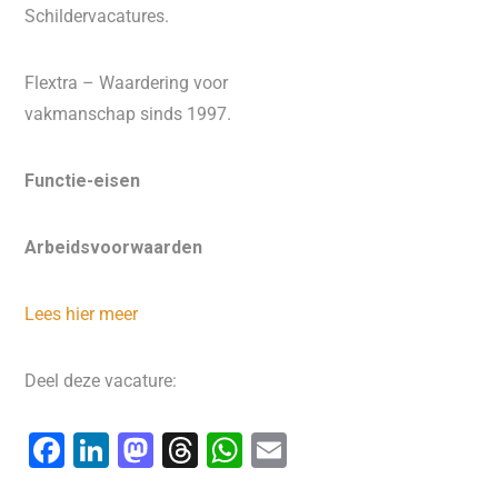
Schildervacatures.
Flextra – Waardering voor
vakmanschap sinds 1997.
Functie-eisen
Arbeidsvoorwaarden
Lees hier meer
Deel deze vacature:
F
Li
M
T
W
E
a
n
a
hr
h
m