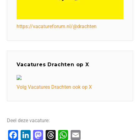
https://vacatureforum.nl/@drachten
Vacatures Drachten op X
Volg Vacatures Drachten ook op X
Deel deze vacature:
F
Li
M
T
W
E