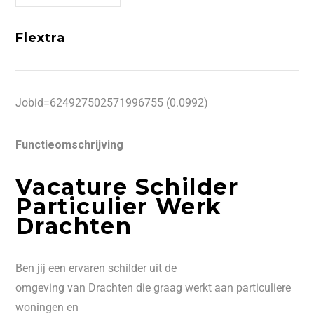
Flextra
Jobid=624927502571996755 (0.0992)
Functieomschrijving
Vacature Schilder
Particulier Werk
Drachten
Ben jij een ervaren schilder uit de
omgeving van Drachten die graag werkt aan particuliere
woningen en