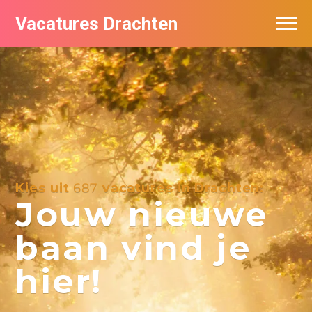
Vacatures Drachten
Vacatures per bedrijf in Drachten
De populairste vacatures in Drachten
Nieuwsbrief feed
Kies uit
687
vacatures in Drachten:
Jouw nieuwe
baan vind je
hier!