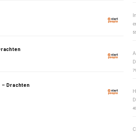
I
e
5
Drachten
A
D
7
 – Drachten
H
D
4
C