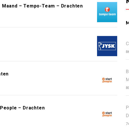
er Maand – Tempo-Team – Drachten
C
8
B
hten
M
8
P
 People – Drachten
D
7