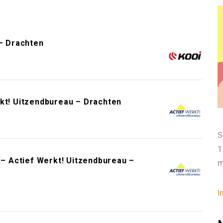
– Drachten
rkt! Uitzendbureau – Drachten
S
1
 Actief Werkt! Uitzendbureau –
m
I