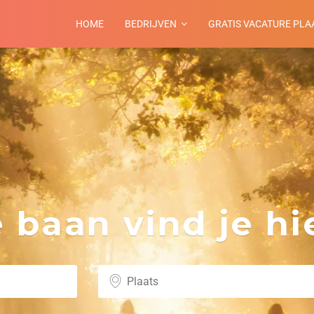
HOME
BEDRIJVEN
GRATIS VACATURE PLA
:
baan vind je hie