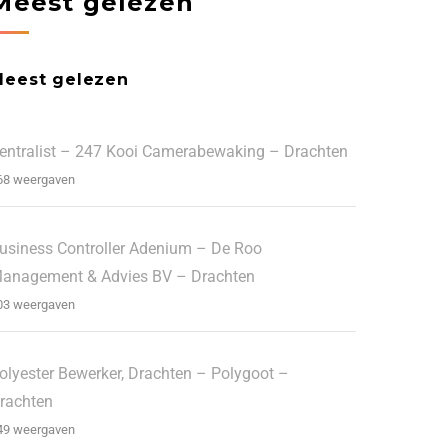
Meest gelezen
Meest gelezen
entralist – 247 Kooi Camerabewaking – Drachten
68 weergaven
usiness Controller Adenium – De Roo
anagement & Advies BV – Drachten
03 weergaven
olyester Bewerker, Drachten – Polygoot –
rachten
49 weergaven