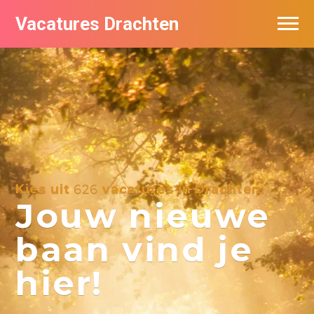
Vacatures Drachten
Vacatures per bedrijf in Drachten
De populairste vacatures in Drachten
Nieuwsbrief feed
Kies uit
626
vacatures in Drachten:
Jouw nieuwe
baan vind je
hier!