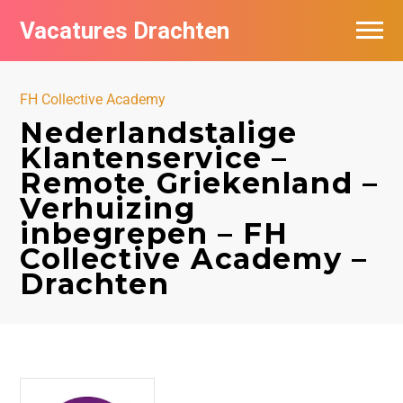
Vacatures Drachten
Vacatures per bedrijf in Drachten
FH Collective Academy
De populairste vacatures in Drachten
Nederlandstalige
Klantenservice –
Nieuwsbrief feed
Remote Griekenland –
Verhuizing
inbegrepen – FH
Collective Academy –
Drachten