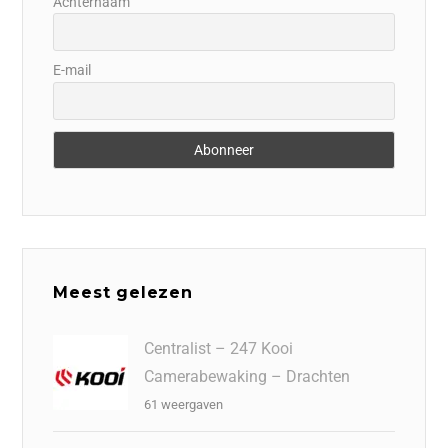
Achternaam
E-mail
Meest gelezen
Centralist – 247 Kooi
Camerabewaking – Drachten
61 weergaven