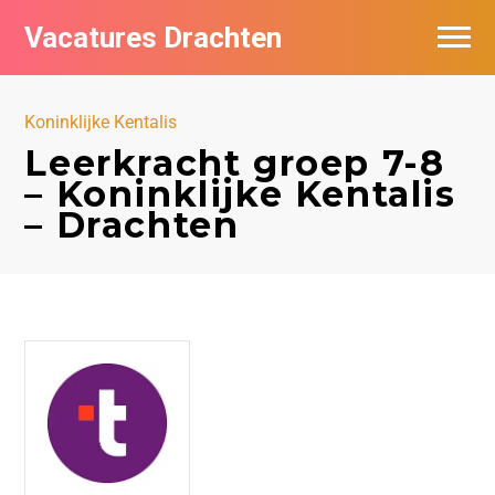
Vacatures Drachten
Vacatures per bedrijf in Drachten
Koninklijke Kentalis
De populairste vacatures in Drachten
Leerkracht groep 7-8
– Koninklijke Kentalis
Nieuwsbrief feed
– Drachten