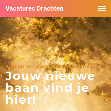
Vacatures Drachten
Vacatures per bedrijf in Drachten
De populairste vacatures in Drachten
Nieuwsbrief feed
Kies uit
664
vacatures in Drachten:
Jouw nieuwe
baan vind je
hier!