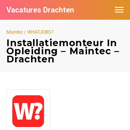
Vacatures Drachten
Vacatures per bedrijf in Drachten
Maintec
/
WHATJOBS?
De populairste vacatures in Drachten
Installatiemonteur In
Opleiding – Maintec –
Nieuwsbrief feed
Drachten