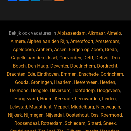
a
u
n
e
c
e
k
e
e
s
e
d
b
ky
dI
Bekijk ook vacatures in
Alblasserdam
,
Alkmaar
,
Almelo
,
o
n
Almere
,
Alphen aan den Rijn
,
Amersfoort
,
Amsterdam
,
Apeldoorn
,
Arnhem
,
Assen
,
Bergen op Zoom
,
Breda
,
o
Capelle aan den IJssel
,
Coevorden
,
Delft
,
Delfzijl
,
Den
k
Bosch
,
Den Haag
,
Deventer
,
Doetinchem
,
Dordrecht
,
Drachten
,
Ede
,
Eindhoven
,
Emmen
,
Enschede
,
Gorinchem
,
Gouda
,
Groningen
,
Haarlem
,
Heerenveen
,
Heerlen
,
Helmond
,
Hengelo
,
Hilversum
,
Hoofddorp
,
Hoogeveen
,
Hoogezand
,
Hoorn
,
Kerkrade
,
Leeuwarden
,
Leiden
,
Lelystad
,
Maastricht
,
Meppel
,
Middelburg
,
Nieuwegein
,
Nijkerk
,
Nijmegen
,
Nijverdal
,
Oosterhout
,
Oss
,
Roermond
,
Roosendaal
,
Rotterdam
,
Schiedam
,
Sittard
,
Sneek
,