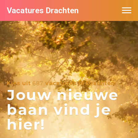
Vacatures Drachten
Vacatures per bedrijf in Drachten
De populairste vacatures in Drachten
Nieuwsbrief feed
Kies uit
687
vacatures in Drachten:
Jouw nieuwe
baan vind je
hier!