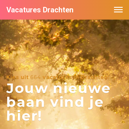
Vacatures Drachten
Vacatures per bedrijf in Drachten
De populairste vacatures in Drachten
Nieuwsbrief feed
Kies uit
664
vacatures in Drachten:
Jouw nieuwe
baan vind je
hier!