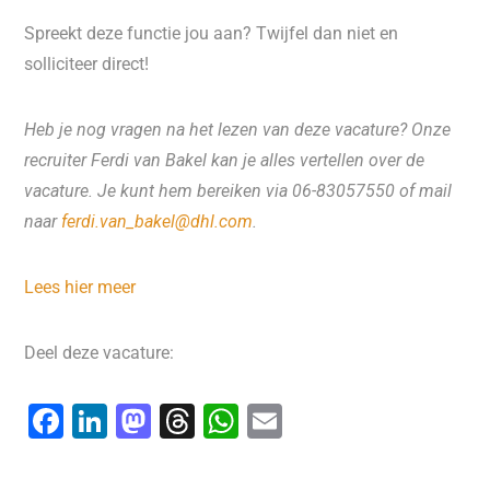
Spreekt deze functie jou aan? Twijfel dan niet en
solliciteer direct!
Heb je nog vragen na het lezen van deze vacature? Onze
recruiter Ferdi van Bakel kan je alles vertellen over de
vacature. Je kunt hem bereiken via 06-83057550 of mail
naar
ferdi.van_bakel@dhl.com
.
Lees hier meer
Deel deze vacature:
F
Li
M
T
W
E
a
n
a
hr
h
m