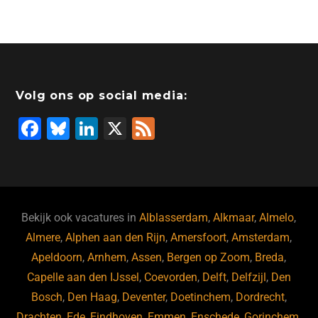
c
k
st
e
at
ai
e
e
o
a
s
l
b
dI
d
d
A
o
n
o
s
p
Volg ons op social media:
o
n
p
F
Bl
Li
X
F
k
a
u
n
e
c
e
k
e
e
s
e
d
b
ky
dI
Bekijk ook vacatures in
Alblasserdam
,
Alkmaar
,
Almelo
,
o
n
Almere
,
Alphen aan den Rijn
,
Amersfoort
,
Amsterdam
,
Apeldoorn
,
Arnhem
,
Assen
,
Bergen op Zoom
,
Breda
,
o
Capelle aan den IJssel
,
Coevorden
,
Delft
,
Delfzijl
,
Den
k
Bosch
,
Den Haag
,
Deventer
,
Doetinchem
,
Dordrecht
,
Drachten
,
Ede
,
Eindhoven
,
Emmen
,
Enschede
,
Gorinchem
,