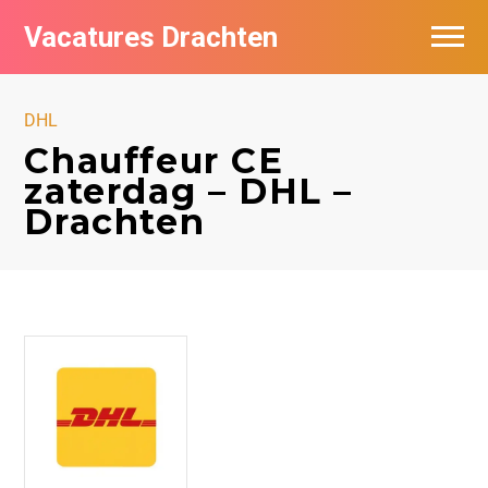
Vacatures Drachten
Vacatures per bedrijf in Drachten
DHL
De populairste vacatures in Drachten
Chauffeur CE
zaterdag – DHL –
Nieuwsbrief feed
Drachten