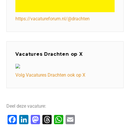
https://vacatureforum.nl/@drachten
Vacatures Drachten op X
Volg Vacatures Drachten ook op X
Deel deze vacature:
F
Li
M
T
W
E
a
n
a
hr
h
m