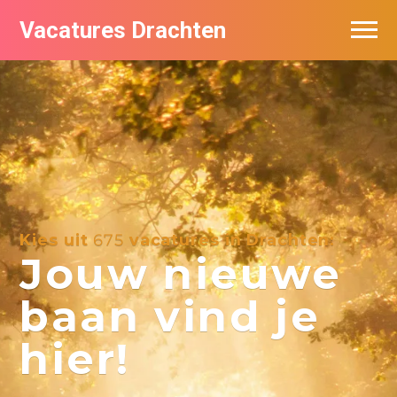
Vacatures Drachten
Vacatures per bedrijf in Drachten
De populairste vacatures in Drachten
Nieuwsbrief feed
Kies uit
675
vacatures in Drachten:
Jouw nieuwe
baan vind je
hier!