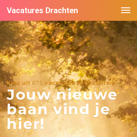
Vacatures Drachten
Vacatures per bedrijf in Drachten
De populairste vacatures in Drachten
Nieuwsbrief feed
Kies uit
675
vacatures in Drachten:
Jouw nieuwe
baan vind je
hier!