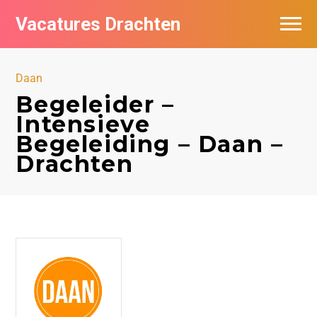
Vacatures Drachten
Vacatures per bedrijf in Drachten
Daan
De populairste vacatures in Drachten
Begeleider –
Intensieve
Nieuwsbrief feed
Begeleiding – Daan –
Drachten