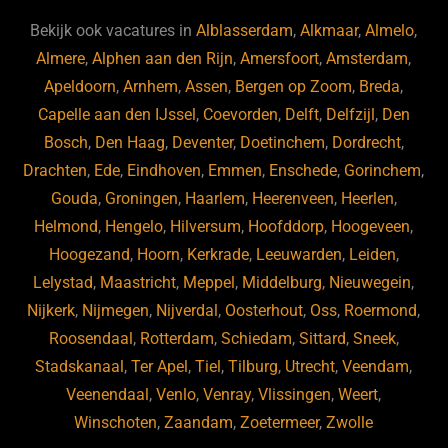
e
s
e
d
b
ky
dI
Bekijk ook vacatures in
Alblasserdam
,
Alkmaar
,
Almelo
,
o
n
Almere
,
Alphen aan den Rijn
,
Amersfoort
,
Amsterdam
,
Apeldoorn
,
Arnhem
,
Assen
,
Bergen op Zoom
,
Breda
,
o
Capelle aan den IJssel
,
Coevorden
,
Delft
,
Delfzijl
,
Den
k
Bosch
,
Den Haag
,
Deventer
,
Doetinchem
,
Dordrecht
,
Drachten
,
Ede
,
Eindhoven
,
Emmen
,
Enschede
,
Gorinchem
,
Gouda
,
Groningen
,
Haarlem
,
Heerenveen
,
Heerlen
,
Helmond
,
Hengelo
,
Hilversum
,
Hoofddorp
,
Hoogeveen
,
Hoogezand
,
Hoorn
,
Kerkrade
,
Leeuwarden
,
Leiden
,
Lelystad
,
Maastricht
,
Meppel
,
Middelburg
,
Nieuwegein
,
Nijkerk
,
Nijmegen
,
Nijverdal
,
Oosterhout
,
Oss
,
Roermond
,
Roosendaal
,
Rotterdam
,
Schiedam
,
Sittard
,
Sneek
,
Stadskanaal
,
Ter Apel
,
Tiel
,
Tilburg
,
Utrecht
,
Veendam
,
Veenendaal
,
Venlo
,
Venray
,
Vlissingen
,
Weert
,
Winschoten
,
Zaandam
,
Zoetermeer
,
Zwolle