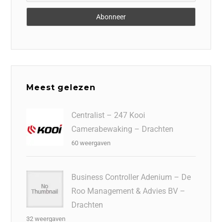
Meest gelezen
Centralist – 247 Kooi
Camerabewaking – Drachten
60 weergaven
Business Controller Adenium – De
Roo Management & Advies BV –
Drachten
32 weergaven