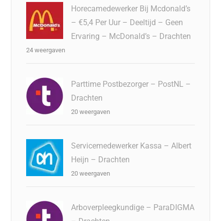
Horecamedewerker Bij Mcdonald’s
– €5,4 Per Uur – Deeltijd – Geen
Ervaring – McDonald’s – Drachten
24 weergaven
Parttime Postbezorger – PostNL –
Drachten
20 weergaven
Servicemedewerker Kassa – Albert
Heijn – Drachten
20 weergaven
Arboverpleegkundige – ParaDIGMA