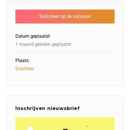
e
e
o
a
s
l
b
dI
d
d
A
o
n
o
s
p
o
n
p
Datum geplaatst:
k
1 maand geleden geplaatst
Plaats:
Drachten
Inschrijven nieuwsbrief