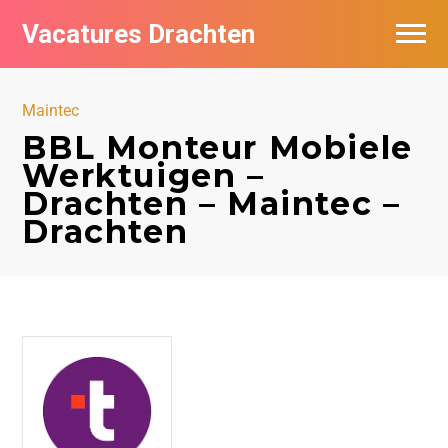
Vacatures Drachten
Vacatures per bedrijf in Drachten
Maintec
De populairste vacatures in Drachten
BBL Monteur Mobiele
Werktuigen –
Nieuwsbrief feed
Drachten – Maintec –
Drachten