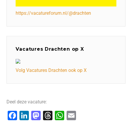
https://vacatureforum.nl/@drachten
Vacatures Drachten op X
Volg Vacatures Drachten ook op X
Deel deze vacature:
F
Li
M
T
W
E
a
n
a
hr
h
m