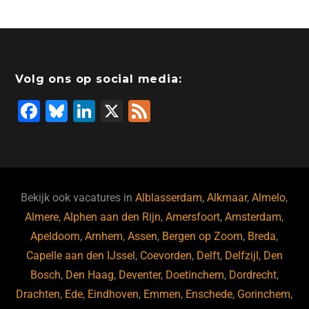
c
k
st
e
at
ai
e
e
o
a
s
l
b
dI
d
d
A
o
n
o
s
p
Volg ons op social media:
o
n
p
F
Bl
Li
X
F
k
a
u
n
e
c
e
k
e
e
s
e
d
b
ky
dI
Bekijk ook vacatures in
Alblasserdam
,
Alkmaar
,
Almelo
,
o
n
Almere
,
Alphen aan den Rijn
,
Amersfoort
,
Amsterdam
,
Apeldoorn
,
Arnhem
,
Assen
,
Bergen op Zoom
,
Breda
,
o
Capelle aan den IJssel
,
Coevorden
,
Delft
,
Delfzijl
,
Den
k
Bosch
,
Den Haag
,
Deventer
,
Doetinchem
,
Dordrecht
,
Drachten
,
Ede
,
Eindhoven
,
Emmen
,
Enschede
,
Gorinchem
,