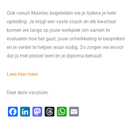
Ook vanuit Maintec begeleiden we je tijdens je hele
opleiding. Je krijgt een vaste coach en elk kwartaal
komen we langs op jouw werkplek om samen te
evalueren hoe het gaat, jouw ontwikkeling te bespreken
en je verder te helpen waar nodig
.
Zo zorgen we ervoor
dat jij met plezier leert én je diploma behaalt.
Lees hier meer
Deel deze vacature:
F
Li
M
T
W
E
a
n
a
hr
h
m
c
k
st
e
at
ai