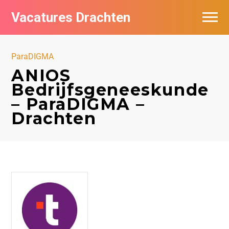
Vacatures Drachten
Vacatures per bedrijf in Drachten
ParaDIGMA
De populairste vacatures in Drachten
ANIOS
Bedrijfsgeneeskunde
Nieuwsbrief feed
– ParaDIGMA –
Drachten