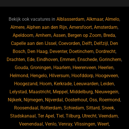
c
e
k
e
e
s
e
d
b
ky
dI
Bekijk ook vacatures in
Alblasserdam
,
Alkmaar
,
Almelo
,
o
n
Almere
,
Alphen aan den Rijn
,
Amersfoort
,
Amsterdam
,
Apeldoorn
,
Arnhem
,
Assen
,
Bergen op Zoom
,
Breda
,
o
Capelle aan den IJssel
,
Coevorden
,
Delft
,
Delfzijl
,
Den
k
Bosch
,
Den Haag
,
Deventer
,
Doetinchem
,
Dordrecht
,
Drachten
,
Ede
,
Eindhoven
,
Emmen
,
Enschede
,
Gorinchem
,
Gouda
,
Groningen
,
Haarlem
,
Heerenveen
,
Heerlen
,
Helmond
,
Hengelo
,
Hilversum
,
Hoofddorp
,
Hoogeveen
,
Hoogezand
,
Hoorn
,
Kerkrade
,
Leeuwarden
,
Leiden
,
Lelystad
,
Maastricht
,
Meppel
,
Middelburg
,
Nieuwegein
,
Nijkerk
,
Nijmegen
,
Nijverdal
,
Oosterhout
,
Oss
,
Roermond
,
Roosendaal
,
Rotterdam
,
Schiedam
,
Sittard
,
Sneek
,
Stadskanaal
,
Ter Apel
,
Tiel
,
Tilburg
,
Utrecht
,
Veendam
,
Veenendaal
,
Venlo
,
Venray
,
Vlissingen
,
Weert
,