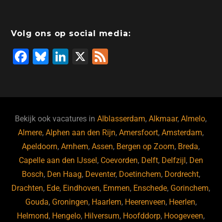
Volg ons op social media:
F
Bl
Li
X
F
a
u
n
e
c
e
k
e
e
s
e
d
b
ky
dI
Bekijk ook vacatures in
Alblasserdam
,
Alkmaar
,
Almelo
,
o
n
Almere
,
Alphen aan den Rijn
,
Amersfoort
,
Amsterdam
,
Apeldoorn
,
Arnhem
,
Assen
,
Bergen op Zoom
,
Breda
,
o
Capelle aan den IJssel
,
Coevorden
,
Delft
,
Delfzijl
,
Den
k
Bosch
,
Den Haag
,
Deventer
,
Doetinchem
,
Dordrecht
,
Drachten
,
Ede
,
Eindhoven
,
Emmen
,
Enschede
,
Gorinchem
,
Gouda
,
Groningen
,
Haarlem
,
Heerenveen
,
Heerlen
,
Helmond
,
Hengelo
,
Hilversum
,
Hoofddorp
,
Hoogeveen
,