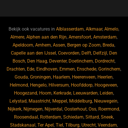
a
u
n
e
c
e
k
e
e
s
e
d
b
ky
dI
Bekijk ook vacatures in
Alblasserdam
,
Alkmaar
,
Almelo
,
o
n
Almere
,
Alphen aan den Rijn
,
Amersfoort
,
Amsterdam
,
Apeldoorn
,
Arnhem
,
Assen
,
Bergen op Zoom
,
Breda
,
o
Capelle aan den IJssel
,
Coevorden
,
Delft
,
Delfzijl
,
Den
k
Bosch
,
Den Haag
,
Deventer
,
Doetinchem
,
Dordrecht
,
Drachten
,
Ede
,
Eindhoven
,
Emmen
,
Enschede
,
Gorinchem
,
Gouda
,
Groningen
,
Haarlem
,
Heerenveen
,
Heerlen
,
Helmond
,
Hengelo
,
Hilversum
,
Hoofddorp
,
Hoogeveen
,
Hoogezand
,
Hoorn
,
Kerkrade
,
Leeuwarden
,
Leiden
,
Lelystad
,
Maastricht
,
Meppel
,
Middelburg
,
Nieuwegein
,
Nijkerk
,
Nijmegen
,
Nijverdal
,
Oosterhout
,
Oss
,
Roermond
,
Roosendaal
,
Rotterdam
,
Schiedam
,
Sittard
,
Sneek
,
Stadskanaal
,
Ter Apel
,
Tiel
,
Tilburg
,
Utrecht
,
Veendam
,