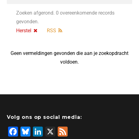
Zoeken afgerond. 0 overeenkomende records
gevonden.
Herstel
RSS
Geen vermeldingen gevonden die aan je zoekopdracht
voldoen.
Volg ons op social media:
F
Bl
Li
X
F