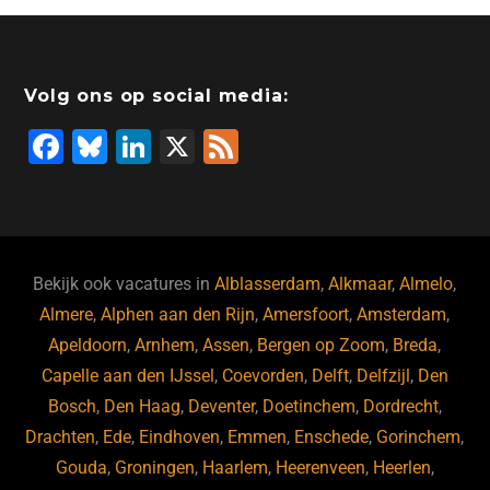
Volg ons op social media:
F
Bl
Li
X
F
a
u
n
e
c
e
k
e
e
s
e
d
b
ky
dI
Bekijk ook vacatures in
Alblasserdam
,
Alkmaar
,
Almelo
,
o
n
Almere
,
Alphen aan den Rijn
,
Amersfoort
,
Amsterdam
,
Apeldoorn
,
Arnhem
,
Assen
,
Bergen op Zoom
,
Breda
,
o
Capelle aan den IJssel
,
Coevorden
,
Delft
,
Delfzijl
,
Den
k
Bosch
,
Den Haag
,
Deventer
,
Doetinchem
,
Dordrecht
,
Drachten
,
Ede
,
Eindhoven
,
Emmen
,
Enschede
,
Gorinchem
,
Gouda
,
Groningen
,
Haarlem
,
Heerenveen
,
Heerlen
,