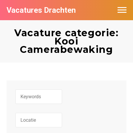
Vacatures Drachten
Vacatures per bedrijf in Drachten
Vacature categorie:
De populairste vacatures in Drachten
Kooi
Camerabewaking
Nieuwsbrief feed