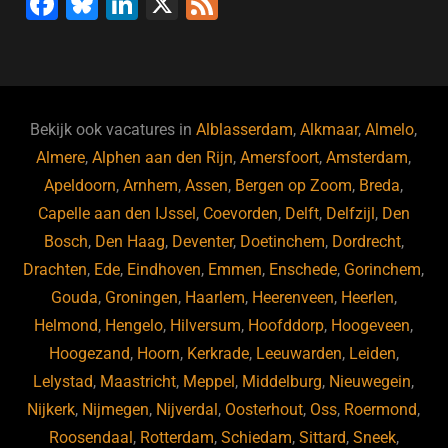
F
Bl
Li
X
F
a
u
n
e
c
e
k
e
e
s
e
d
b
ky
dI
Bekijk ook vacatures in
Alblasserdam
,
Alkmaar
,
Almelo
,
o
n
Almere
,
Alphen aan den Rijn
,
Amersfoort
,
Amsterdam
,
Apeldoorn
,
Arnhem
,
Assen
,
Bergen op Zoom
,
Breda
,
o
Capelle aan den IJssel
,
Coevorden
,
Delft
,
Delfzijl
,
Den
k
Bosch
,
Den Haag
,
Deventer
,
Doetinchem
,
Dordrecht
,
Drachten
,
Ede
,
Eindhoven
,
Emmen
,
Enschede
,
Gorinchem
,
Gouda
,
Groningen
,
Haarlem
,
Heerenveen
,
Heerlen
,
Helmond
,
Hengelo
,
Hilversum
,
Hoofddorp
,
Hoogeveen
,
Hoogezand
,
Hoorn
,
Kerkrade
,
Leeuwarden
,
Leiden
,
Lelystad
,
Maastricht
,
Meppel
,
Middelburg
,
Nieuwegein
,
Nijkerk
,
Nijmegen
,
Nijverdal
,
Oosterhout
,
Oss
,
Roermond
,
Roosendaal
,
Rotterdam
,
Schiedam
,
Sittard
,
Sneek
,