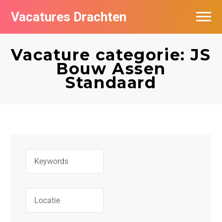
Vacatures Drachten
Vacatures per bedrijf in Drachten
Vacature categorie: JS
De populairste vacatures in Drachten
Bouw Assen
Standaard
Nieuwsbrief feed