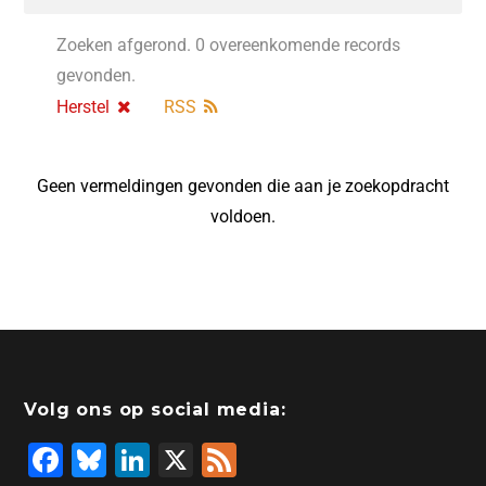
Zoeken afgerond. 0 overeenkomende records
gevonden.
Herstel
RSS
Geen vermeldingen gevonden die aan je zoekopdracht
voldoen.
Volg ons op social media:
F
Bl
Li
X
F