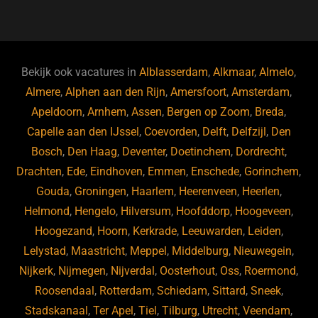
a
u
n
e
c
e
k
e
e
s
e
d
b
ky
dI
Bekijk ook vacatures in
Alblasserdam
,
Alkmaar
,
Almelo
,
o
n
Almere
,
Alphen aan den Rijn
,
Amersfoort
,
Amsterdam
,
Apeldoorn
,
Arnhem
,
Assen
,
Bergen op Zoom
,
Breda
,
o
Capelle aan den IJssel
,
Coevorden
,
Delft
,
Delfzijl
,
Den
k
Bosch
,
Den Haag
,
Deventer
,
Doetinchem
,
Dordrecht
,
Drachten
,
Ede
,
Eindhoven
,
Emmen
,
Enschede
,
Gorinchem
,
Gouda
,
Groningen
,
Haarlem
,
Heerenveen
,
Heerlen
,
Helmond
,
Hengelo
,
Hilversum
,
Hoofddorp
,
Hoogeveen
,
Hoogezand
,
Hoorn
,
Kerkrade
,
Leeuwarden
,
Leiden
,
Lelystad
,
Maastricht
,
Meppel
,
Middelburg
,
Nieuwegein
,
Nijkerk
,
Nijmegen
,
Nijverdal
,
Oosterhout
,
Oss
,
Roermond
,
Roosendaal
,
Rotterdam
,
Schiedam
,
Sittard
,
Sneek
,
Stadskanaal
,
Ter Apel
,
Tiel
,
Tilburg
,
Utrecht
,
Veendam
,