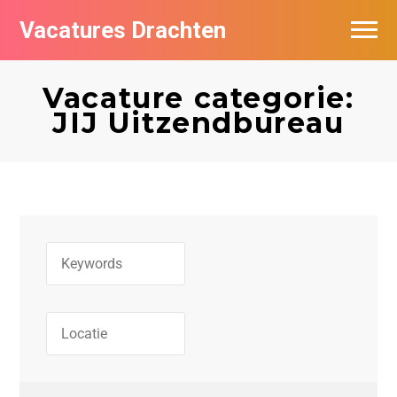
Vacatures Drachten
Vacatures per bedrijf in Drachten
Vacature categorie:
De populairste vacatures in Drachten
JIJ Uitzendbureau
Nieuwsbrief feed