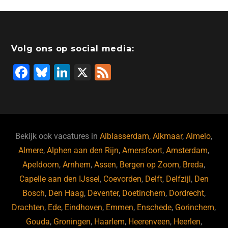
Volg ons op social media:
F
Bl
Li
X
F
a
u
n
e
c
e
k
e
e
s
e
d
b
ky
dI
Bekijk ook vacatures in
Alblasserdam
,
Alkmaar
,
Almelo
,
o
n
Almere
,
Alphen aan den Rijn
,
Amersfoort
,
Amsterdam
,
Apeldoorn
,
Arnhem
,
Assen
,
Bergen op Zoom
,
Breda
,
o
Capelle aan den IJssel
,
Coevorden
,
Delft
,
Delfzijl
,
Den
k
Bosch
,
Den Haag
,
Deventer
,
Doetinchem
,
Dordrecht
,
Drachten
,
Ede
,
Eindhoven
,
Emmen
,
Enschede
,
Gorinchem
,
Gouda
,
Groningen
,
Haarlem
,
Heerenveen
,
Heerlen
,