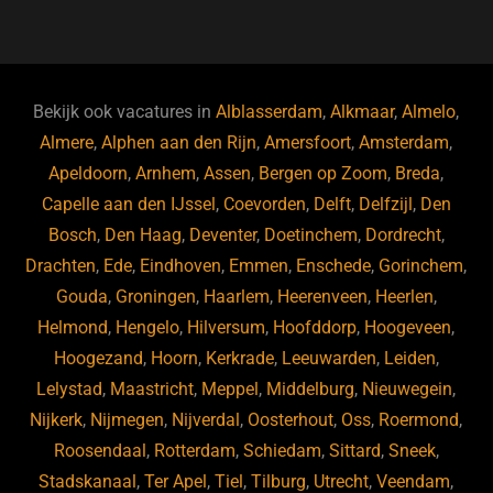
a
u
n
e
c
e
k
e
e
s
e
d
b
ky
dI
Bekijk ook vacatures in
Alblasserdam
,
Alkmaar
,
Almelo
,
o
n
Almere
,
Alphen aan den Rijn
,
Amersfoort
,
Amsterdam
,
Apeldoorn
,
Arnhem
,
Assen
,
Bergen op Zoom
,
Breda
,
o
Capelle aan den IJssel
,
Coevorden
,
Delft
,
Delfzijl
,
Den
k
Bosch
,
Den Haag
,
Deventer
,
Doetinchem
,
Dordrecht
,
Drachten
,
Ede
,
Eindhoven
,
Emmen
,
Enschede
,
Gorinchem
,
Gouda
,
Groningen
,
Haarlem
,
Heerenveen
,
Heerlen
,
Helmond
,
Hengelo
,
Hilversum
,
Hoofddorp
,
Hoogeveen
,
Hoogezand
,
Hoorn
,
Kerkrade
,
Leeuwarden
,
Leiden
,
Lelystad
,
Maastricht
,
Meppel
,
Middelburg
,
Nieuwegein
,
Nijkerk
,
Nijmegen
,
Nijverdal
,
Oosterhout
,
Oss
,
Roermond
,
Roosendaal
,
Rotterdam
,
Schiedam
,
Sittard
,
Sneek
,
Stadskanaal
,
Ter Apel
,
Tiel
,
Tilburg
,
Utrecht
,
Veendam
,