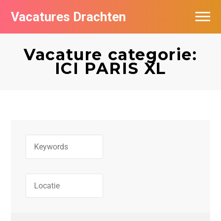
Vacatures Drachten
Vacatures per bedrijf in Drachten
Vacature categorie:
De populairste vacatures in Drachten
ICI PARIS XL
Nieuwsbrief feed