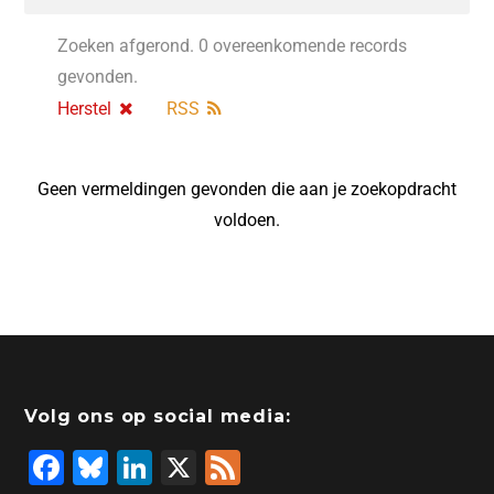
Zoeken afgerond. 0 overeenkomende records
gevonden.
Herstel
RSS
Geen vermeldingen gevonden die aan je zoekopdracht
voldoen.
Volg ons op social media:
F
Bl
Li
X
F