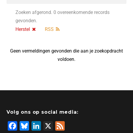
Zoeken afgerond. 0 overeenkomende records
gevonden.
Herstel
RSS
Geen vermeldingen gevonden die aan je zoekopdracht
voldoen.
Volg ons op social media:
F
Bl
Li
X
F