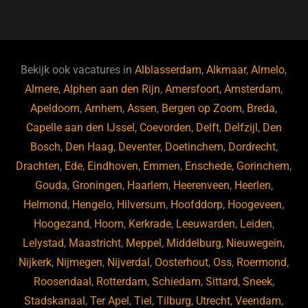
a
u
n
e
c
e
k
e
e
s
e
d
b
ky
dI
Bekijk ook vacatures in
Alblasserdam
,
Alkmaar
,
Almelo
,
o
n
Almere
,
Alphen aan den Rijn
,
Amersfoort
,
Amsterdam
,
Apeldoorn
,
Arnhem
,
Assen
,
Bergen op Zoom
,
Breda
,
o
Capelle aan den IJssel
,
Coevorden
,
Delft
,
Delfzijl
,
Den
k
Bosch
,
Den Haag
,
Deventer
,
Doetinchem
,
Dordrecht
,
Drachten
,
Ede
,
Eindhoven
,
Emmen
,
Enschede
,
Gorinchem
,
Gouda
,
Groningen
,
Haarlem
,
Heerenveen
,
Heerlen
,
Helmond
,
Hengelo
,
Hilversum
,
Hoofddorp
,
Hoogeveen
,
Hoogezand
,
Hoorn
,
Kerkrade
,
Leeuwarden
,
Leiden
,
Lelystad
,
Maastricht
,
Meppel
,
Middelburg
,
Nieuwegein
,
Nijkerk
,
Nijmegen
,
Nijverdal
,
Oosterhout
,
Oss
,
Roermond
,
Roosendaal
,
Rotterdam
,
Schiedam
,
Sittard
,
Sneek
,
Stadskanaal
,
Ter Apel
,
Tiel
,
Tilburg
,
Utrecht
,
Veendam
,