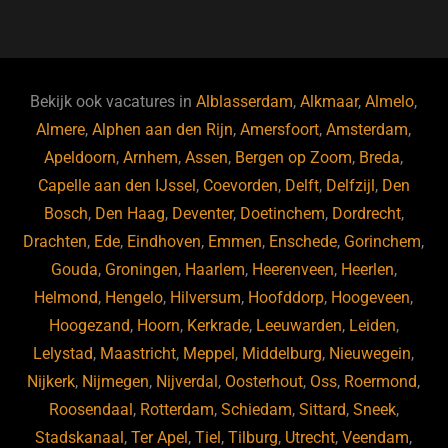
a
u
n
e
c
e
k
e
e
s
e
d
b
ky
dI
Bekijk ook vacatures in
Alblasserdam
,
Alkmaar
,
Almelo
,
o
n
Almere
,
Alphen aan den Rijn
,
Amersfoort
,
Amsterdam
,
Apeldoorn
,
Arnhem
,
Assen
,
Bergen op Zoom
,
Breda
,
o
Capelle aan den IJssel
,
Coevorden
,
Delft
,
Delfzijl
,
Den
k
Bosch
,
Den Haag
,
Deventer
,
Doetinchem
,
Dordrecht
,
Drachten
,
Ede
,
Eindhoven
,
Emmen
,
Enschede
,
Gorinchem
,
Gouda
,
Groningen
,
Haarlem
,
Heerenveen
,
Heerlen
,
Helmond
,
Hengelo
,
Hilversum
,
Hoofddorp
,
Hoogeveen
,
Hoogezand
,
Hoorn
,
Kerkrade
,
Leeuwarden
,
Leiden
,
Lelystad
,
Maastricht
,
Meppel
,
Middelburg
,
Nieuwegein
,
Nijkerk
,
Nijmegen
,
Nijverdal
,
Oosterhout
,
Oss
,
Roermond
,
Roosendaal
,
Rotterdam
,
Schiedam
,
Sittard
,
Sneek
,
Stadskanaal
,
Ter Apel
,
Tiel
,
Tilburg
,
Utrecht
,
Veendam
,