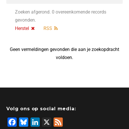
Zoeken afgerond. 0 overeenkomende records
gevonden.
Herstel
RSS
Geen vermeldingen gevonden die aan je zoekopdracht
voldoen.
Volg ons op social media:
F
Bl
Li
X
F