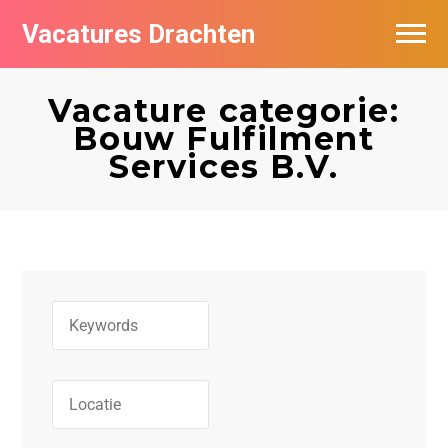
Vacatures Drachten
Vacatures per bedrijf in Drachten
Vacature categorie:
De populairste vacatures in Drachten
Bouw Fulfilment
Services B.V.
Nieuwsbrief feed