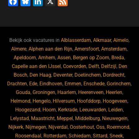
F
Bl
Li
X
F
a
u
n
e
c
e
k
e
e
s
e
d
b
ky
dI
Bekijk ook vacatures in
Alblasserdam
,
Alkmaar
,
Almelo
,
o
n
Almere
,
Alphen aan den Rijn
,
Amersfoort
,
Amsterdam
,
Apeldoorn
,
Arnhem
,
Assen
,
Bergen op Zoom
,
Breda
,
o
Capelle aan den IJssel
,
Coevorden
,
Delft
,
Delfzijl
,
Den
k
Bosch
,
Den Haag
,
Deventer
,
Doetinchem
,
Dordrecht
,
Drachten
,
Ede
,
Eindhoven
,
Emmen
,
Enschede
,
Gorinchem
,
Gouda
,
Groningen
,
Haarlem
,
Heerenveen
,
Heerlen
,
Helmond
,
Hengelo
,
Hilversum
,
Hoofddorp
,
Hoogeveen
,
Hoogezand
,
Hoorn
,
Kerkrade
,
Leeuwarden
,
Leiden
,
Lelystad
,
Maastricht
,
Meppel
,
Middelburg
,
Nieuwegein
,
Nijkerk
,
Nijmegen
,
Nijverdal
,
Oosterhout
,
Oss
,
Roermond
,
Roosendaal
,
Rotterdam
,
Schiedam
,
Sittard
,
Sneek
,