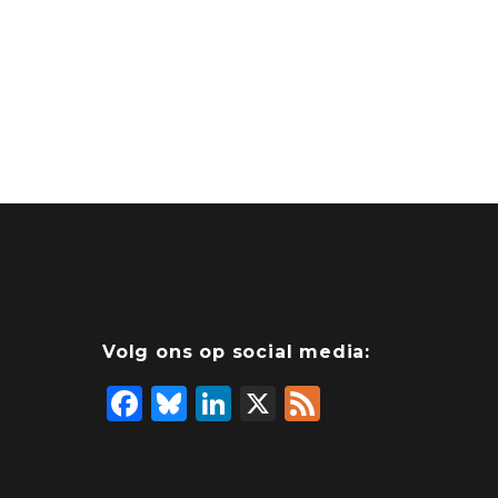
Volg ons op social media:
F
Bl
Li
X
F
a
u
n
e
c
e
k
e