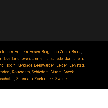
eldoorn
,
Arnhem
,
Assen
,
Bergen op Zoom
,
Breda
,
en
,
Ede
,
Eindhoven
,
Emmen
,
Enschede
,
Gorinchem
,
nd
,
Hoorn
,
Kerkrade
,
Leeuwarden
,
Leiden
,
Lelystad
,
endaal
,
Rotterdam
,
Schiedam
,
Sittard
,
Sneek
,
nschoten
,
Zaandam
,
Zoetermeer
,
Zwolle