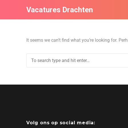
Vacatures Drachten
It seems we can’t find what you’re looking for. Per
Volg ons op social media: