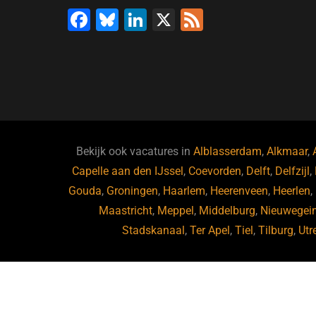
F
Bl
Li
X
F
a
u
n
e
c
e
k
e
e
s
e
d
b
ky
dI
o
n
o
Bekijk ook vacatures in
Alblasserdam
,
Alkmaar
,
Capelle aan den IJssel
k
,
Coevorden
,
Delft
,
Delfzijl
,
Gouda
,
Groningen
,
Haarlem
,
Heerenveen
,
Heerlen
,
Maastricht
,
Meppel
,
Middelburg
,
Nieuwegei
Stadskanaal
,
Ter Apel
,
Tiel
,
Tilburg
,
Utr