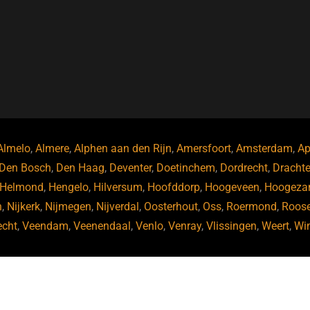
Almelo
,
Almere
,
Alphen aan den Rijn
,
Amersfoort
,
Amsterdam
,
Ap
Den Bosch
,
Den Haag
,
Deventer
,
Doetinchem
,
Dordrecht
,
Dracht
Helmond
,
Hengelo
,
Hilversum
,
Hoofddorp
,
Hoogeveen
,
Hoogeza
n
,
Nijkerk
,
Nijmegen
,
Nijverdal
,
Oosterhout
,
Oss
,
Roermond
,
Roos
echt
,
Veendam
,
Veenendaal
,
Venlo
,
Venray
,
Vlissingen
,
Weert
,
Wi