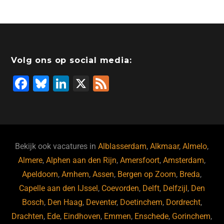
Volg ons op social media:
F
Bl
Li
X
F
a
u
n
e
c
e
k
e
e
s
e
d
b
ky
dI
Bekijk ook vacatures in
Alblasserdam
,
Alkmaar
,
Almelo
,
o
n
Almere
,
Alphen aan den Rijn
,
Amersfoort
,
Amsterdam
,
Apeldoorn
,
Arnhem
,
Assen
,
Bergen op Zoom
,
Breda
,
o
Capelle aan den IJssel
,
Coevorden
,
Delft
,
Delfzijl
,
Den
k
Bosch
,
Den Haag
,
Deventer
,
Doetinchem
,
Dordrecht
,
Drachten
,
Ede
,
Eindhoven
,
Emmen
,
Enschede
,
Gorinchem
,